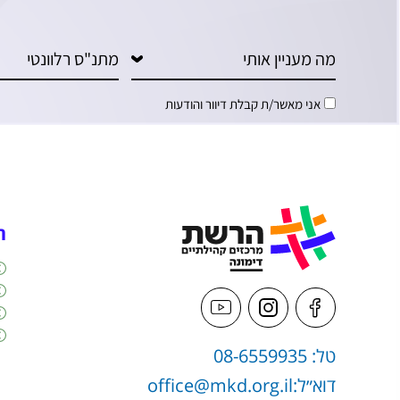
אני מאשר/ת קבלת דיוור והודעות
ה
טל: 08-6559935
דוא״ל:
office@mkd.org.il