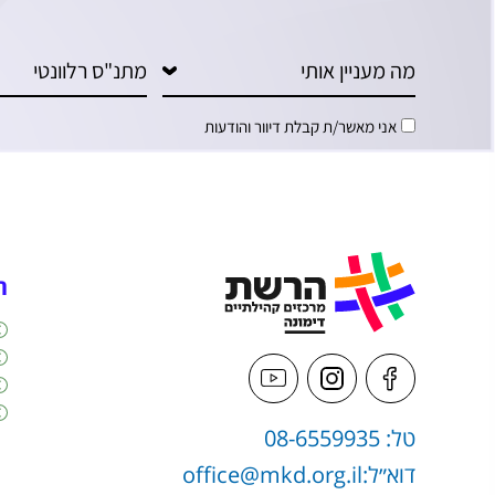
אני מאשר/ת קבלת דיוור והודעות
ה
טל: 08-6559935
דוא״ל:
office@mkd.org.il