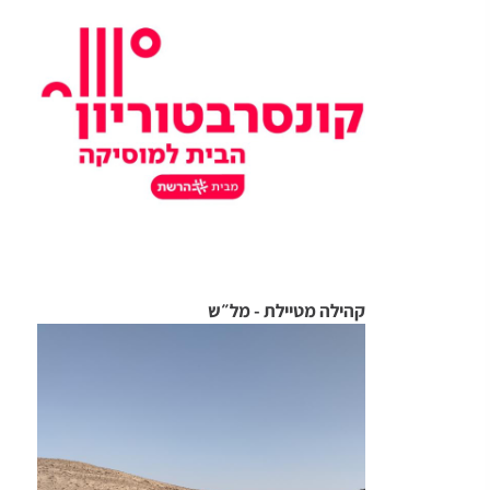
קהילה מטיילת - מל״ש