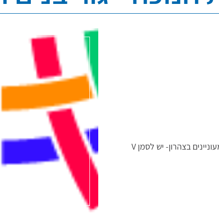
קייטנת חנוכה בגני הילדים 07:30-13:00 המעוניינים בצהרון- יש לסמן V