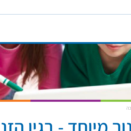
כה
וך מיוחד - בגין הזנ