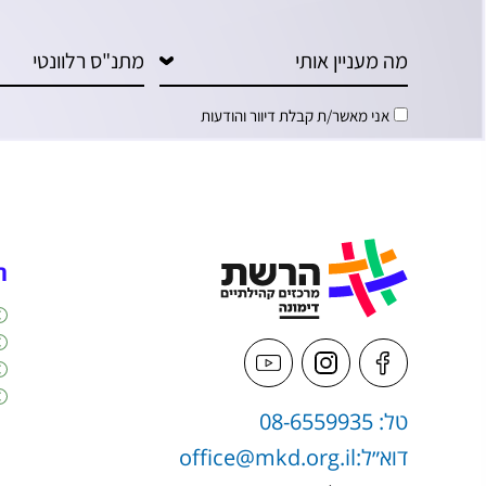
אני מאשר/ת קבלת דיוור והודעות
ה
טל: 08-6559935
דוא״ל:
office@mkd.org.il