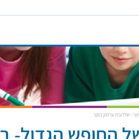
קר - שלהבת ערמון בוקר
של החופש הגדול- ב