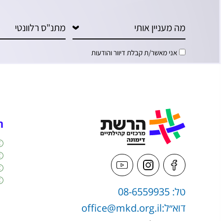
אני מאשר/ת קבלת דיוור והודעות
ה
טל: 08-6559935
דוא״ל:
office@mkd.org.il