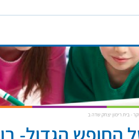
קר - בית רימון יצחק שדה ב
 החופש הגדול- בוק