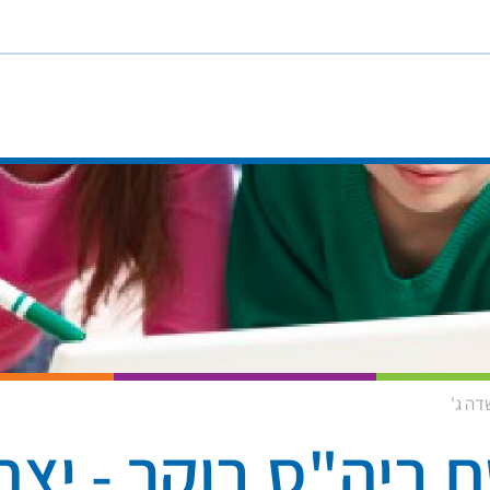
דה ג'
 ביה"ס בוקר - יצח