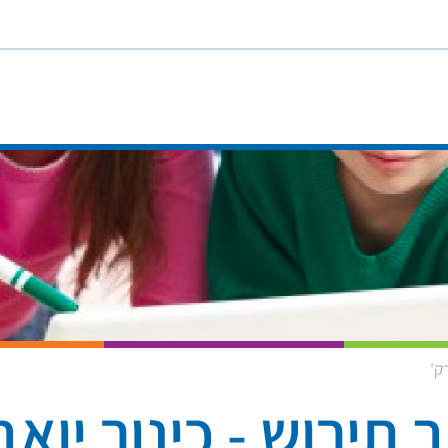
תירוש - כינור יואב 45 דק